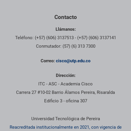
Contacto
Llámanos:
Teléfono: (+57) (606) 3137513 - (+57) (606) 3137141
Conmutador: (57) (6) 313 7300
Correo:
cisco@utp.edu.co
Dirección:
ITC - ASC - Academia Cisco
Carrera 27 #10-02 Barrio Álamos Pereira, Risaralda
Edificio 3 - oficina 307
Información institucional
Universidad Tecnológica de Pereira
Reacreditada institucionalmente en 2021, con vigencia de