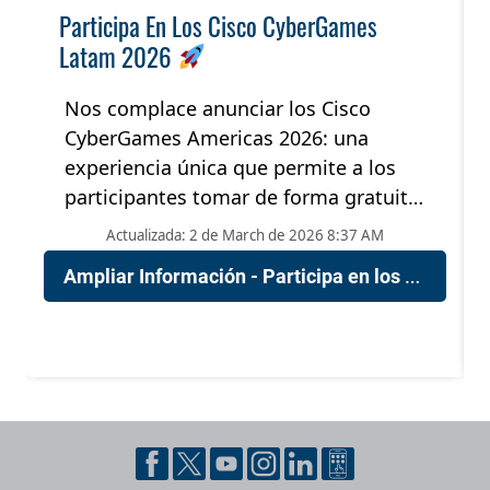
Participa En Los Cisco CyberGames
Latam 2026
Nos complace anunciar los Cisco
CyberGames Americas 2026: una
experiencia única que permite a los
participantes tomar de forma gratuita
y en modalidad auto estudio el curso
Actualizada: 2 de March de 2026 8:37 AM
de Ethical Hacker (Fase 1), seguido de
Ampliar Información - Participa en los Cisco CyberGames Latam 2026
un emocionante desafío Capture the
Flag (Fase 2).
Pie de página con información de contacto, redes sociales y dat