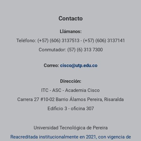
Contacto
Llámanos:
Teléfono: (+57) (606) 3137513 - (+57) (606) 3137141
Conmutador: (57) (6) 313 7300
Correo:
cisco@utp.edu.co
Dirección:
ITC - ASC - Academia Cisco
Carrera 27 #10-02 Barrio Álamos Pereira, Risaralda
Edificio 3 - oficina 307
Información institucional
Universidad Tecnológica de Pereira
Reacreditada institucionalmente en 2021, con vigencia de